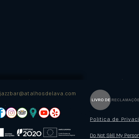
ajazzbar@atalhosdelava.com
Política de Priva
Do Not Sell My Person