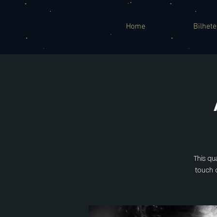
Home
Bilhet
This qua
touch o