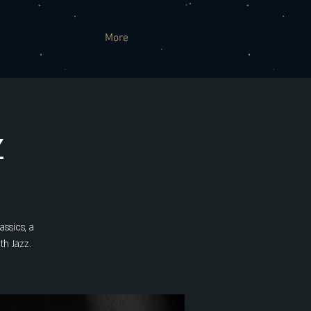
More
z
assics, a
th Jazz.