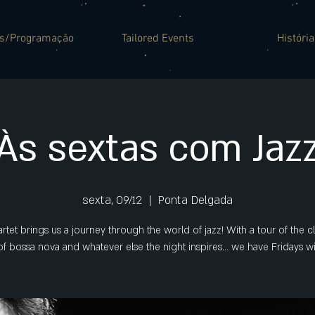
es/Programação
Tailored Events
História
Às sextas com Jaz
sexta, 09/12
  |  
Ponta Delgada
rtet brings us a journey through the world of jazz! With a tour of the cl
f bossa nova and whatever else the night inspires... we have Fridays wi