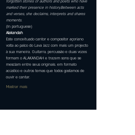
forgotten stories of authors and poets who have 
marked their presence in history.Between acts 
and verses, she declaims, interprets and shares 
moments.
(In portuguese)
Alakandah
Este conceituado cantor e compositor açoriano 
volta ao palco do Lava Jazz com mais um projecto 
à sua maneira. Guitarra, percussão e duas vozes 
formam o ALAKANDAH e trazem sons que se 
mesclam entre seus originais. em formato 
acústico e outros temas que todos gostamos de 
ouvir e cantar.
Mostrar mais
Compartilhe esse evento