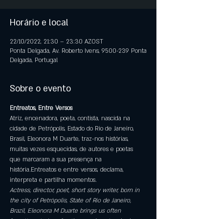
Horário e local
22/10/2022, 21:30 – 23:30 AZOST
Ponta Delgada, Av. Roberto Ivens, 9500-239 Ponta
Delgada, Portugal
Sobre o evento
Entreatos, Entre Versos
Atriz, encenadora, poeta, contista, nascida na 
cidade de Petrópolis, Estado do Rio de Janeiro, 
Brasil, Eleonora M Duarte, traz-nos histórias, 
muitas vezes esquecidas, de autores e poetas 
que marcaram a sua presença na 
história.Entreatos e entre versos, declama, 
interpreta e partilha momentos.
Actress, director, poet, short story writer, born in 
the city of Petrópolis, State of Rio de Janeiro, 
Brazil, Eleonora M Duarte brings us often 