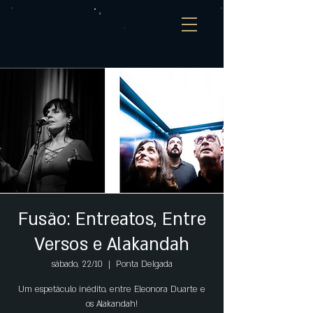
Fusão: Entreatos, Entre
Versos e Alakandah
sábado, 22/10
  |  
Ponta Delgada
Um espetáculo inédito, entre Eleonora Duarte e
os Alakandah!