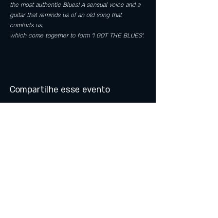
the most authentic Blues! A sensual voice and a 
guitar that reminds us of an old song that 
comforts us,
which come together to form "I GOT THE BLUES".
Compartilhe esse evento
© 2021 by Atalhos de Lava -
Produções Lda