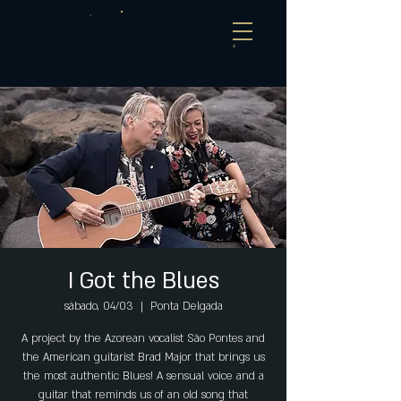
I Got the Blues
sábado, 04/03
  |  
Ponta Delgada
A project by the Azorean vocalist São Pontes and
the American guitarist Brad Major that brings us
the most authentic Blues! A sensual voice and a
guitar that reminds us of an old song that