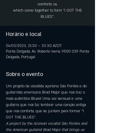
comforts us,
which come together to form "I GOT THE
BLUES".
Horário e local
04/03/2023, 21:30 – 23:30 AZOT
Ponta Delgada, Av. Roberto Ivens, 9500-239 Ponta
Delgada, Portugal
Sobre o evento
Um projeto da vocalista açoriana São Pontes e do 
guitarrista americano Brad Major que nos traz o 
mais autêntico Blues! Uma voz sensual e uma 
guitarra que nos faz lembrar uma canção antiga 
que nos conforta, que se juntam para formar "I 
GOT THE BLUES".
A project by the Azorean vocalist São Pontes and 
the American guitarist Brad Major that brings us 