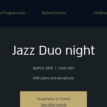
es/Programação
Tailored Events
História
Jazz Duo night
quinta, 28/11
  |  
Lava Jazz
With piano and saxophone
Registration is Closed
See other events