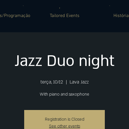
es/Programação
Tailored Events
História
Jazz Duo night
terça, 10/12
  |  
Lava Jazz
With piano and saxophone
Registration is Closed
See other events