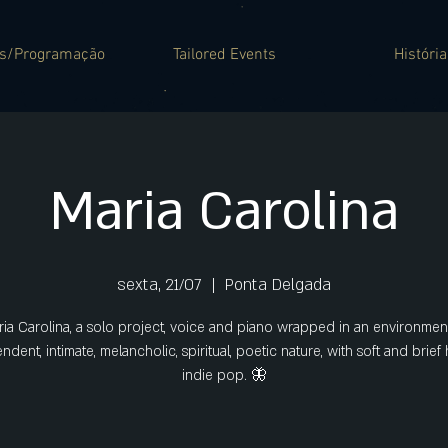
es/Programação
Tailored Events
História
Maria Carolina
sexta, 21/07
  |  
Ponta Delgada
ia Carolina, a solo project, voice and piano wrapped in an environmen
dent, intimate, melancholic, spiritual, poetic nature, with soft and brief 
indie pop. 🦋