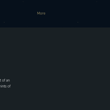
More
t of an
hints of