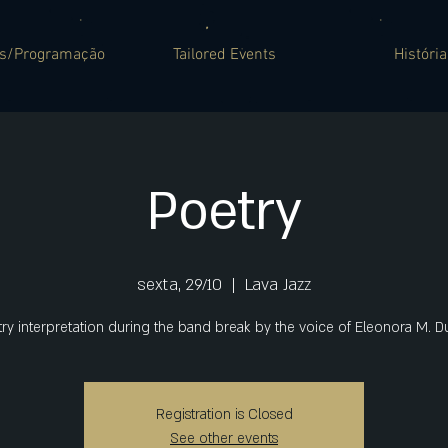
es/Programação
Tailored Events
História
Poetry
sexta, 29/10
  |  
Lava Jazz
ry interpretation during the band break by the voice of Eleonora M. D
Registration is Closed
See other events