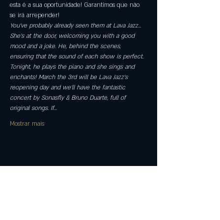
esta é a sua oportunidade! Garantimos que não 
se irá arrepender!
You've probably already seen them at Lava Jazz... 
She's at the door, welcoming you with a good 
mood and a joke. He, behind the scenes, 
ensuring that the sound of each show is perfect. 
Tonight, he plays the piano and she sings and 
enchants! March the 3rd will be Lava Jazz's 
reopening day and we'll have the fantastic 
concert by Sonasfly & Bruno Duarte, full of 
original songs. If…
Mostrar mais
Compartilhe esse evento