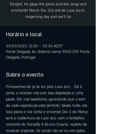
Tonight, he plays the piano and she sings and
enchants! March the 3rd will be Lava Jazz's
reopening day and we'll ha
Horário e local
03/03/2023, 21:30 – 23:30 AZOT
Ponta Delgada, Av. Roberto Ivens, 9500-239 Ponta
Delgada, Portugal
Sobre o evento
Provavelmente já os viu pelo Lava Jazz... Ela à 
porta, a receber-vos com boa disposição e uma 
piada. Ele, nos bastidores, garantindo que o som 
de cada espetáculo está perfeito. Nesta noite, ele 
toca piano e ela canta e encanta! Dia 3 de Março 
será a reabertura do Lava Jazz com o fantástico 
concerto de Sonasfly & Bruno Duarte, repleto de 
músicas originais. Se ainda não os viu em palco, 